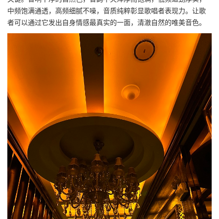
中频饱满通透，高频细腻不噪，音质纯粹彰显歌唱者表现力。让歌
者可以通过它发出自身情感最真实的一面，清澈自然的唯美音色。